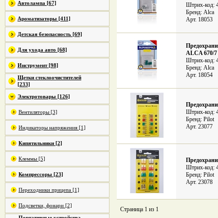
Автолампа [67]
Штрих-код: 
Бренд: Alca
Ароматизаторы [411]
Арт. 18053
Детская безопасность [69]
Предохрани
Для ухода авто [68]
ALCA 670/7
Штрих-код: 
Инструмент [98]
Бренд: Alca
Арт. 18054
Щетки стеклоочистителей
[233]
Электротовары [126]
Предохранит
Штрих-код: 
Вентиляторы [3]
Бренд: Pilot
Арт. 23077
Индикаторы напряжения [1]
Кипятильники [2]
Клеммы [5]
Предохранит
Штрих-код: 
Компрессоры [23]
Бренд: Pilot
Арт. 23078
Переходники прицепа [1]
Подсветки, фонари [2]
Страница 1 из 1
Портативные устройства