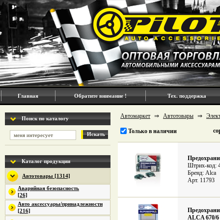
Главная
Обратите внимание !
Тех. поддержка
Автомаркет
⇒
Автотовары
⇒
Элек
Поиск по каталогу
со
Только в наличии
Искать
Предохрани
Каталог продукции
Штрих-код: 
Бренд: Alca
Автотовары [1314]
Арт. 11793
Аварийная безопасность
[26]
Авто аксессуары/принадлежности
Предохрани
[216]
ALCA 670/6