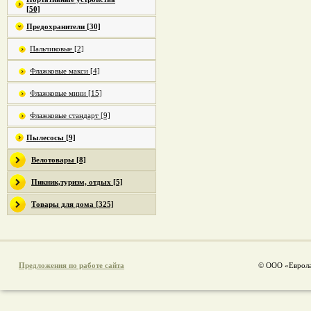
[50]
Предохранители [30]
Пальчиковые [2]
Флажковые макси [4]
Флажковые мини [15]
Флажковые стандарт [9]
Пылесосы [9]
Велотовары [8]
Пикник,туризм, отдых [5]
Товары для дома [325]
Предложения по работе сайта
© ООО «Еврола