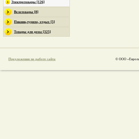
Электротовары [126]
Велотовары [8]
Пикник,туризм, отдых [5]
Товары для дома [325]
Предложения по работе сайта
© ООО «Еврола