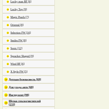
Lucky man RF [6]
Lucky Top [9]
Magic Pearls [7]
Oriental [8]
Selection FW [16]
Smiles FW [8]
Sonic [12]
Speacker Shaped [9]
Wind RF [6]
X Style FW [5]
Детская безопасность [69]
Для ухода авто [68]
Инструмент [98]
Щетки стеклоочистителей
[233]