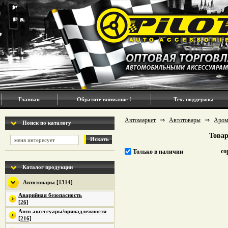
Главная
Обратите внимание !
Тех. поддержка
Автомаркет
⇒
Автотовары
⇒
Аром
Поиск по каталогу
Товар
Искать
со
Только в наличии
Каталог продукции
Автотовары [1314]
Аварийная безопасность
[26]
Авто аксессуары/принадлежности
[216]