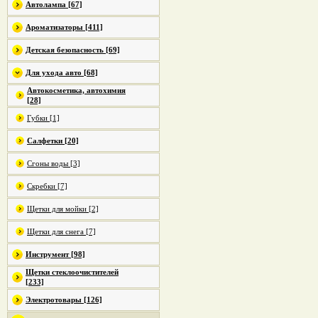
Автолампа [67]
Ароматизаторы [411]
Детская безопасность [69]
Для ухода авто [68]
Автокосметика, автохимия
[28]
Губки [1]
Салфетки [20]
Сгоны воды [3]
Скребки [7]
Щетки для мойки [2]
Щетки для снега [7]
Инструмент [98]
Щетки стеклоочистителей
[233]
Электротовары [126]