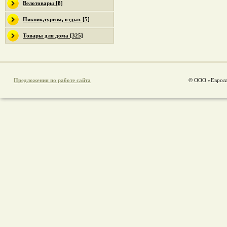
Велотовары [8]
Пикник,туризм, отдых [5]
Товары для дома [325]
Предложения по работе сайта
© ООО «Еврола