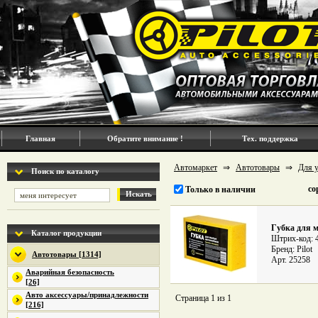
Главная
Обратите внимание !
Тех. поддержка
Автомаркет
⇒
Автотовары
⇒
Для у
Поиск по каталогу
со
Только в наличии
Искать
Губка для м
Каталог продукции
Штрих-код: 
Бренд: Pilot
Автотовары [1314]
Арт. 25258
Аварийная безопасность
[26]
Авто аксессуары/принадлежности
Страница 1 из 1
[216]