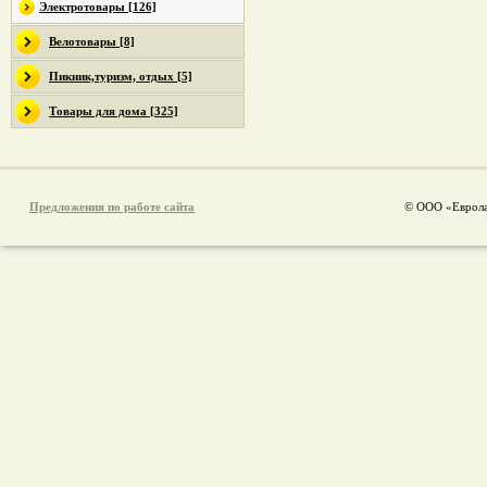
Электротовары [126]
Велотовары [8]
Пикник,туризм, отдых [5]
Товары для дома [325]
Предложения по работе сайта
© ООО «Еврола