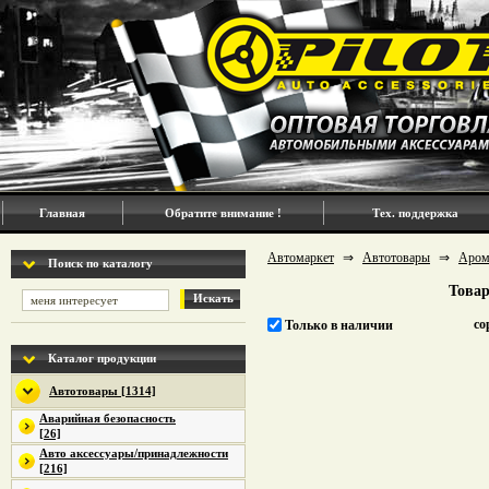
Главная
Обратите внимание !
Тех. поддержка
Автомаркет
⇒
Автотовары
⇒
Аром
Поиск по каталогу
Товар
Искать
со
Только в наличии
Каталог продукции
Автотовары [1314]
Аварийная безопасность
[26]
Авто аксессуары/принадлежности
[216]