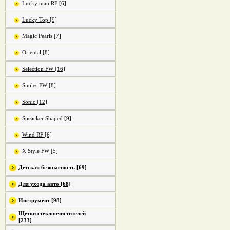
Lucky man RF [6]
Lucky Top [9]
Magic Pearls [7]
Oriental [8]
Selection FW [16]
Smiles FW [8]
Sonic [12]
Speacker Shaped [9]
Wind RF [6]
X Style FW [5]
Детская безопасность [69]
Для ухода авто [68]
Инструмент [98]
Щетки стеклоочистителей
[233]