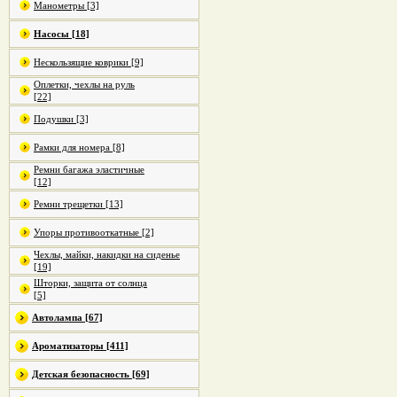
Манометры [3]
Насосы [18]
Нескользящие коврики [9]
Оплетки, чехлы на руль
[22]
Подушки [3]
Рамки для номера [8]
Ремни багажа эластичные
[12]
Ремни трещетки [13]
Упоры противооткатные [2]
Чехлы, майки, накидки на сиденье
[19]
Шторки, защита от солнца
[5]
Автолампа [67]
Ароматизаторы [411]
Детская безопасность [69]