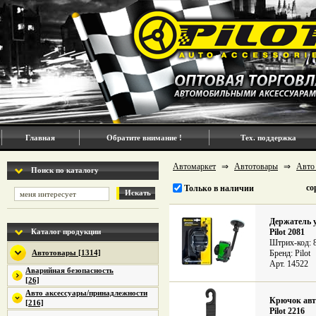
Главная
Обратите внимание !
Тех. поддержка
Автомаркет
⇒
Автотовары
⇒
Авто
Поиск по каталогу
со
Только в наличии
Искать
Держатель у
Каталог продукции
Pilot 2081
Штрих-код: 
Автотовары [1314]
Бренд: Pilot
Арт. 14522
Аварийная безопасность
[26]
Авто аксессуары/принадлежности
Крючок авт
[216]
Pilot 2216