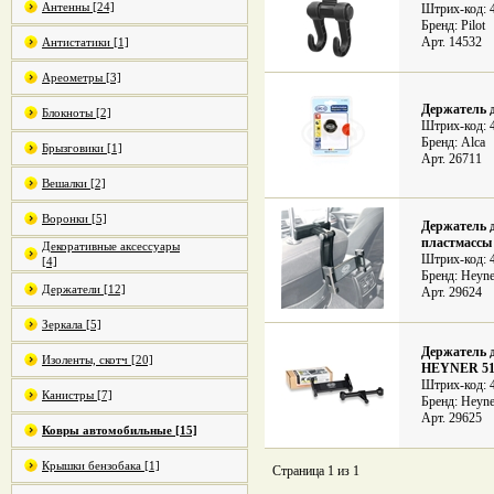
Антенны [24]
Штрих-код: 
Бренд: Pilot
Арт. 14532
Антистатики [1]
Ареометры [3]
Держатель 
Блокноты [2]
Штрих-код: 
Бренд: Alca
Брызговики [1]
Арт. 26711
Вешалки [2]
Воронки [5]
Держатель 
пластмассы
Декоративные аксессуары
Штрих-код: 
[4]
Бренд: Heyne
Держатели [12]
Арт. 29624
Зеркала [5]
Держатель 
Изоленты, скотч [20]
HEYNER 51
Штрих-код: 
Канистры [7]
Бренд: Heyne
Арт. 29625
Ковры автомобильные [15]
Крышки бензобака [1]
Страница 1 из 1