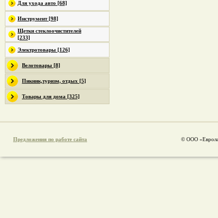
Для ухода авто [68]
Инструмент [98]
Щетки стеклоочистителей
[233]
Электротовары [126]
Велотовары [8]
Пикник,туризм, отдых [5]
Товары для дома [325]
Предложения по работе сайта
© ООО «Еврола