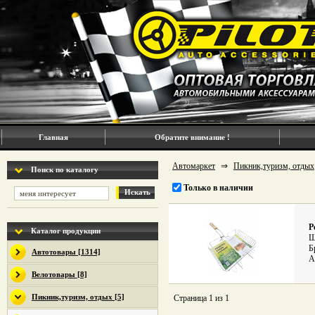
Главная
Обратите внимание !
Автомаркет
⇒
Пикник,туризм, отдых
Поиск по каталогу
Только в наличии
Искать
Р
Каталог продукции
Ш
Б
Автотовары [1314]
А
Велотовары [8]
Пикник,туризм, отдых [5]
Страница 1 из 1