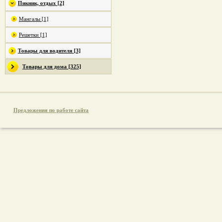
Пикник, отдых [2]
Мангалы [1]
Решетки [1]
Товары для водителя [3]
Товары для дома [325]
Предложения по работе сайта