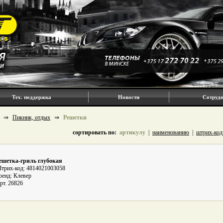
Тех. поддержка
Новости
Сотрудн
⇒
Пикник, отдых
⇒
Решетки
сортировать по:
артикулу
|
наименованию
|
штрих-код
ешетка-гриль глубокая
трих-код: 4814021003058
ренд: Клевер
рт. 26826