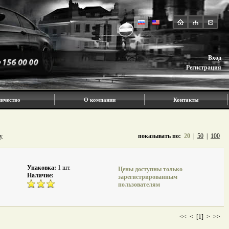
Вход
Регистрация
ичество
О компании
Контакты
у
показывать по:
20
|
50
|
100
Упаковка:
1 шт.
Цены доступны только
Наличие:
зарегистрированным
пользователям
<<
<
[1]
>
>>