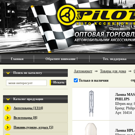
Главная
Обратите внимание !
Тех. поддержка
Автомаркет
⇒
Товары для дома
⇒
Поиск по каталогу
со
Только в наличии
Искать
Лампа MAST
Каталог продукции
PHILIPS
Штрих-код: 
Автотовары [1314]
Бренд: Philip
Арт. 16414
Велотовары [8]
Пикник,туризм, отдых [5]
Лампа HPL-