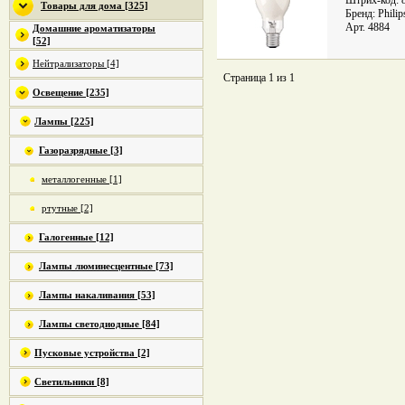
Штрих-код: 
Товары для дома [325]
Бренд: Philip
Арт. 4884
Домашние ароматизаторы
[52]
Нейтрализаторы [4]
Страница 1 из 1
Освещение [235]
Лампы [225]
Газоразрядные [3]
металлогенные [1]
ртутные [2]
Галогенные [12]
Лампы люминесцентные [73]
Лампы накаливания [53]
Лампы светодиодные [84]
Пусковые устройства [2]
Светильники [8]