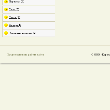
Перчатки [8]
Саше [5]
Свечи [12]
Фонари [2]
Элементы питания [7]
Предложения по работе сайта
© ООО «Еврола