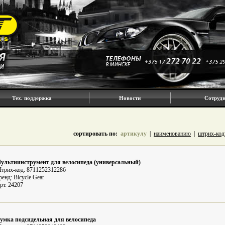
Тех. поддержка
Новости
Сотрудн
сортировать по:
артикулу
|
наименованию
|
штрих-код
ультиинструмент для велосипеда (универсальный)
трих-код: 8711252312286
ренд: Bicycle Gear
рт. 24207
умка подсидельная для велосипеда