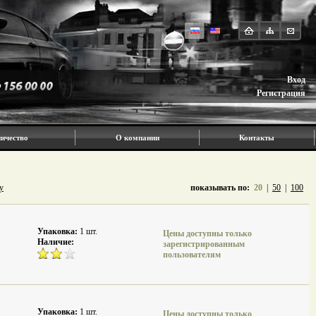
Вход
Регистрация
ичество
О компании
Контакты
у
показывать по:
20
|
50
|
100
Упаковка:
1 шт.
Цены доступны только
Наличие:
зарегистрированным
пользователям
Упаковка:
1 шт.
Цены доступны только