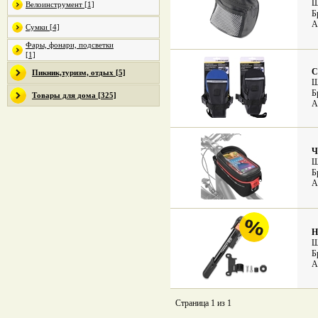
Ш
Велоинструмент [1]
Б
А
Сумки [4]
Фары, фонари, подсветки
[1]
С
Пикник,туризм, отдых [5]
Ш
Б
Товары для дома [325]
А
Ч
Ш
Б
А
Н
Ш
Б
А
Страница 1 из 1