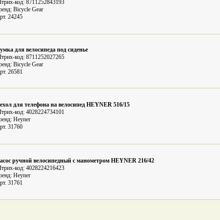
трих-код: 8711252843193
ренд: Bicycle Gear
рт. 24245
умка для велосипеда под сиденье
трих-код: 8711252027265
ренд: Bicycle Gear
рт. 26581
ехол для телефона на велосипед HEYNER 516/15
трих-код: 4028224734101
ренд: Heyner
рт. 31760
асос ручной велосипедный с манометром HEYNER 216/42
трих-код: 4028224216423
ренд: Heyner
рт. 31761