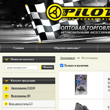
Главная
Обратите внимание !
Автомаркет
⇒
Велотовары
Поиск по каталогу
Только в наличии
Искать
М
Каталог продукции
Ш
Б
Автотовары [1314]
А
Велотовары [8]
Вело аксессуары [2]
С