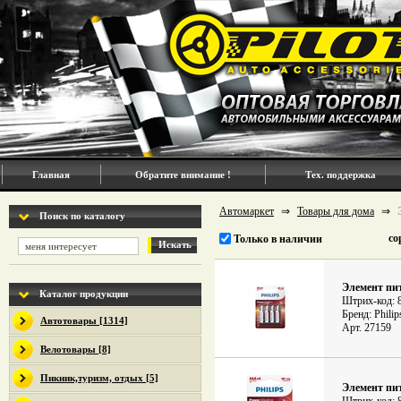
Главная
Обратите внимание !
Тех. поддержка
Автомаркет
⇒
Товары для дома
⇒
Поиск по каталогу
со
Только в наличии
Искать
Элемент пи
Каталог продукции
Штрих-код: 
Бренд: Philip
Автотовары [1314]
Арт. 27159
Велотовары [8]
Пикник,туризм, отдых [5]
Элемент пи