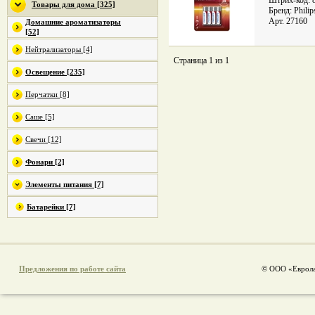
Штрих-код: 
Товары для дома [325]
Бренд: Philip
Арт. 27160
Домашние ароматизаторы
[52]
Нейтрализаторы [4]
Страница 1 из 1
Освещение [235]
Перчатки [8]
Саше [5]
Свечи [12]
Фонари [2]
Элементы питания [7]
Батарейки [7]
Предложения по работе сайта
© ООО «Еврола