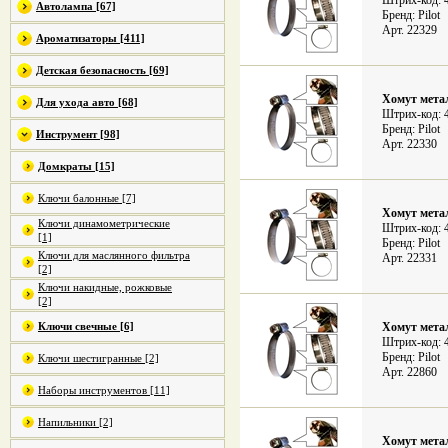
Штрих-код: 
Автолампа [67]
Бренд: Pilot
Арт. 22329
Ароматизаторы [411]
Детская безопасность [69]
Хомут метал
Для ухода авто [68]
Штрих-код: 
Бренд: Pilot
Инструмент [98]
Арт. 22330
Домкраты [15]
Ключи балонные [7]
Хомут метал
Ключи динамометрические
Штрих-код: 
[1]
Бренд: Pilot
Ключи для маслянного фильтра
Арт. 22331
[2]
Ключи накидные, рожковые
[2]
Ключи свечные [6]
Хомут метал
Штрих-код: 
Бренд: Pilot
Ключи шестигранные [2]
Арт. 22860
Наборы инструментов [11]
Напильники [2]
Хомут метал