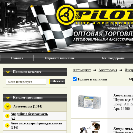
Главная
Обратите внимание !
Тех. поддержка
Автомаркет
⇒
Автотовары
⇒
Инст
Поиск по каталогу
со
Только в наличии
Искать
Хомуты мета
Каталог продукции
Штрих-код: 
Бренд: All Ri
Автотовары [1314]
Арт. 14466
Аварийная безопасность
[26]
Авто аксессуары/принадлежности
[216]
Хомут метал