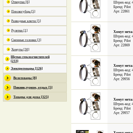
Отвертки [6]
Штрих-код: 
Бренд: Pilot
Арт. 22861
Плоскогубцы [5]
Разводные ключи [5]
Рулетки [1]
Хомут метал
Штрих-код: 
Сменные головки [3]
Бренд: Pilot
Арт. 22869
Хомуты [30]
Щетки стеклоочистителей
[233]
Хомут метал
Электротовары [126]
Штрих-код: 
Бренд: Pilot
Велотовары [8]
Арт. 29956
Пикник,туризм, отдых [5]
Товары для дома [325]
Хомут метал
Штрих-код: 
Бренд: Pilot
Арт. 29957
Хомут метал