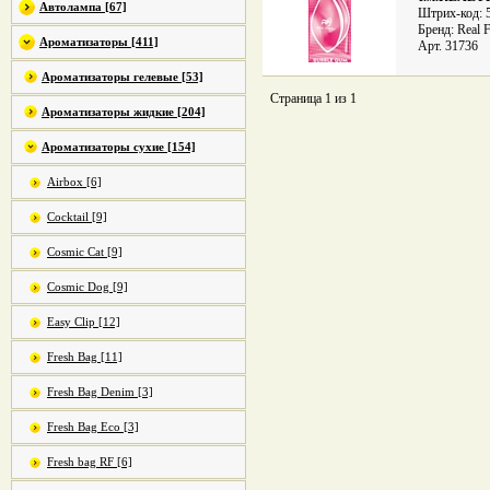
Автолампа [67]
Штрих-код: 
Бренд: Real 
Ароматизаторы [411]
Арт. 31736
Ароматизаторы гелевые [53]
Страница 1 из 1
Ароматизаторы жидкие [204]
Ароматизаторы сухие [154]
Airbox [6]
Cocktail [9]
Cosmic Cat [9]
Cosmic Dog [9]
Easy Clip [12]
Fresh Bag [11]
Fresh Bag Denim [3]
Fresh Bag Eco [3]
Fresh bag RF [6]