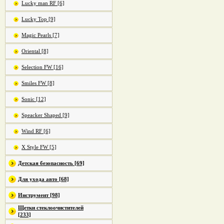
Lucky man RF [6]
Lucky Top [9]
Magic Pearls [7]
Oriental [8]
Selection FW [16]
Smiles FW [8]
Sonic [12]
Speacker Shaped [9]
Wind RF [6]
X Style FW [5]
Детская безопасность [69]
Для ухода авто [68]
Инструмент [98]
Щетки стеклоочистителей
[233]