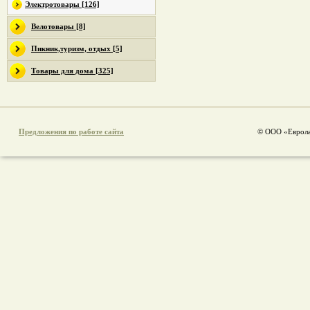
Электротовары [126]
Велотовары [8]
Пикник,туризм, отдых [5]
Товары для дома [325]
Предложения по работе сайта
© ООО «Еврола