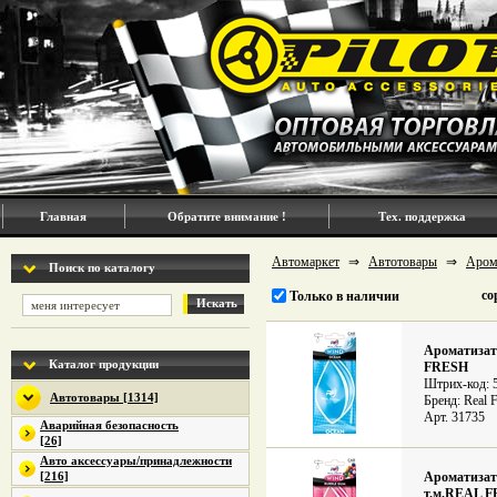
Главная
Обратите внимание !
Тех. поддержка
Автомаркет
⇒
Автотовары
⇒
Аром
Поиск по каталогу
со
Только в наличии
Искать
Ароматизат
Каталог продукции
FRESH
Штрих-код: 
Автотовары [1314]
Бренд: Real 
Арт. 31735
Аварийная безопасность
[26]
Авто аксессуары/принадлежности
[216]
Ароматизат
т.м.REAL 